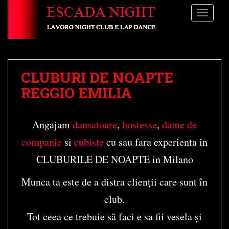
S
TOGGLE
k
i
p
t
o
CLUBURI DE NOAPTE
m
a
REGGIO EMILIA
i
n
Angajam
dansatoare
,
hostesse
,
dame de
c
o
companie
si
cubiste
cu sau fara experienta in
n
CLUBURILE DE NOAPTE in Milano
t
e
Munca ta este de a distra clienții care sunt în
n
t
club.
Tot ceea ce trebuie să faci e sa fii vesela și