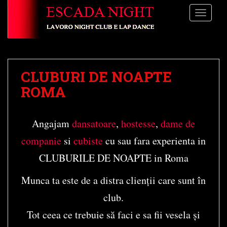
S
TOGGLE
k
i
p
t
o
CLUBURI DE NOAPTE
m
a
ROMA
i
n
Angajam
dansatoare
,
hostesse
,
dame de
c
o
companie
si
cubiste
cu sau fara experienta in
n
CLUBURILE DE NOAPTE in Roma
t
e
Munca ta este de a distra clienții care sunt în
n
t
club.
Tot ceea ce trebuie să faci e sa fii vesela și