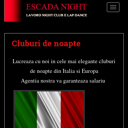
S
TOGGLE
k
i
p
t
o
Cluburi de noapte
m
a
i
Lucreaza cu noi in cele mai elegante cluburi
n
c
de noapte din Italia si Europa
o
Agentia nostra va garanteaza salariu
n
t
e
n
t