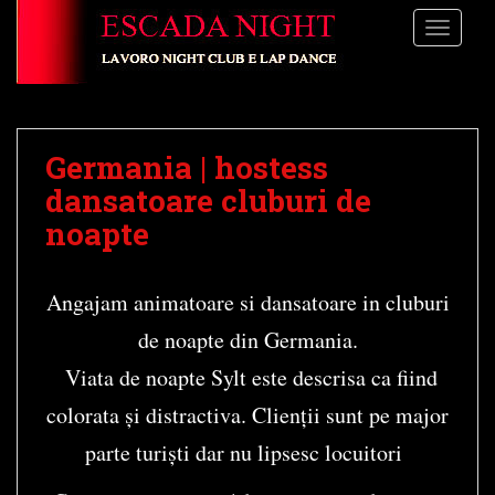
S
TOGGLE
k
i
p
t
o
Germania | hostess
m
a
dansatoare cluburi de
i
noapte
n
c
o
Angajam animatoare si dansatoare in cluburi
n
de noapte din Germania.
t
e
Viata de noapte Sylt este descrisa ca fiind
n
colorata și distractiva. Clienții sunt pe major
t
parte turiști dar nu lipsesc locuitori