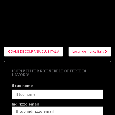
Navigare
DAME DE COMPANIA CLUB ITALIA
Locuri de munca Italia
în
articole
ISCRIVITI PER RICEVERE LE OFFERTE DI
LAVORO!
Il tuo nome
Indirizzo email