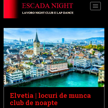
S
TOGGLE
k
i
p
t
o
m
a
i
n
c
o
n
t
e
n
t
Elvetia | locuri de munca
club de noapte