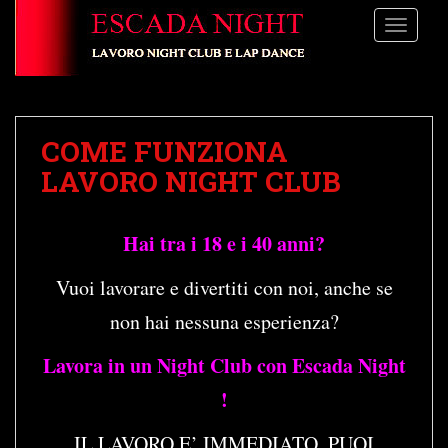
S
TOGGLE
k
i
p
t
o
COME FUNZIONA
m
a
LAVORO NIGHT CLUB
i
n
Hai tra i 18 e i 40 anni?
c
o
Vuoi lavorare e divertiti con noi, anche se
n
t
non hai nessuna esperienza?
e
n
Lavora in un Night Club con Escada Night
t
!
IL LAVORO E’ IMMEDIATO, PUOI