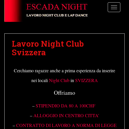
S
TOGGLE
k
i
p
t
o
Lavoro Night Club
m
a
Svizzera
i
n
c
Cerchiamo ragazze anche a prima esperienza da inserire
o
nei locali
Night Club
in
SVIZZERA
n
t
Offriamo
e
n
–
STIPENDIO DA 80 A 100CHF
t
–
ALLOGGIO IN CENTRO CITTA’
–
CONTRATTO DI LAVORO A NORMA DI LEGGE