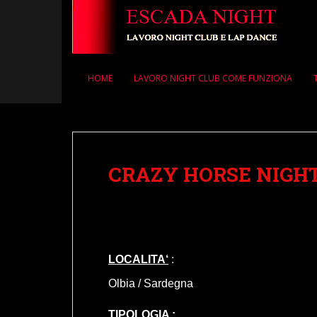
S
k
i
p
t
HOME
LAVORO NIGHT CLUB COME FUNZIONA
o
m
a
i
n
CRAZY HORSE NIGHT
c
o
n
t
e
n
L
OCALITA
‘
:
t
Olbia / Sardegna
TIPOLOGIA
: