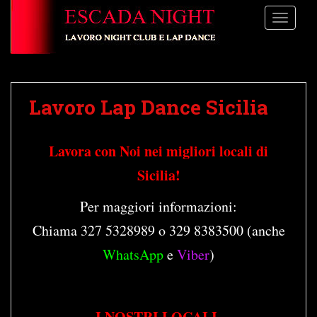
S
TOGGLE
k
i
p
t
o
Lavoro Lap Dance Sicilia
m
a
i
Lavora con Noi nei migliori locali di
n
c
Sicilia!
o
n
Per maggiori informazioni:
t
Chiama 327 5328989 o 329 8383500 (anche
e
n
WhatsApp
e
Viber
)
t
I NOSTRI LOCALI