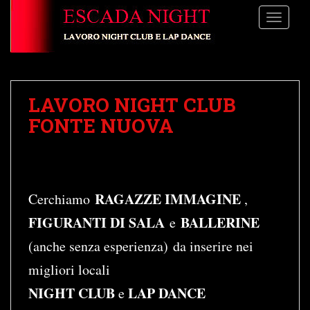
S
TOGGLE
k
i
p
t
o
LAVORO NIGHT CLUB
m
a
FONTE NUOVA
i
n
c
o
RAGAZZE IMMAGINE
Cerchiamo
,
n
t
FIGURANTI DI SALA
BALLERINE
e
e
(anche senza esperienza)
da inserire nei
n
t
migliori locali
NIGHT CLUB
LAP DANCE
e