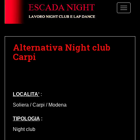
S
TOGGLE
k
i
p
t
o
Alternativa Night club
m
a
Carpi
i
n
c
o
n
L
OCALITA
‘
:
t
e
Soliera / Carpi / Modena
n
t
TIPOLOGIA
:
Night club