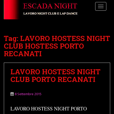
S
TOGGLE
k
i
p
t
o
Tag:
LAVORO HOSTESS NIGHT
m
a
CLUB HOSTESS PORTO
i
RECANATI
n
c
o
LAVORO HOSTESS NIGHT
n
CLUB PORTO RECANATI
t
e
n
8 Settembre 2015
t
LAVORO HOSTESS NIGHT PORTO