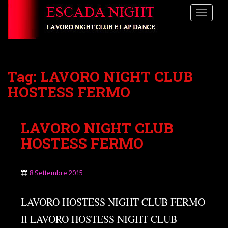
S
TOGGLE
k
i
p
t
o
Tag:
LAVORO NIGHT CLUB
m
a
HOSTESS FERMO
i
n
c
LAVORO NIGHT CLUB
o
HOSTESS FERMO
n
t
e
8 Settembre 2015
n
t
LAVORO HOSTESS NIGHT CLUB FERMO
Il LAVORO HOSTESS NIGHT CLUB