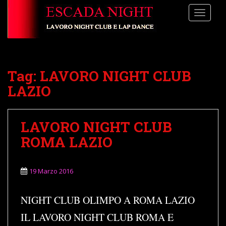
S
TOGGLE
k
i
p
t
o
Tag:
LAVORO NIGHT CLUB
m
a
LAZIO
i
n
c
LAVORO NIGHT CLUB
o
ROMA LAZIO
n
t
e
19 Marzo 2016
n
t
NIGHT CLUB OLIMPO A ROMA LAZIO
IL LAVORO NIGHT CLUB ROMA E