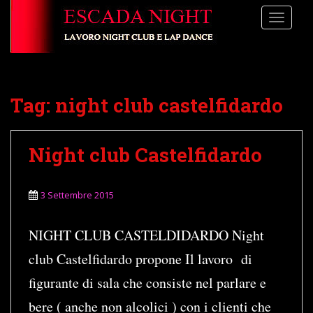
S
TOGGLE
k
i
p
t
o
Tag:
night club castelfidardo
m
a
i
Night club Castelfidardo
n
c
o
3 Settembre 2015
n
t
e
NIGHT CLUB CASTELDIDARDO Night
n
club Castelfidardo propone Il lavoro di
t
figurante di sala che consiste nel parlare e
bere ( anche non alcolici ) con i clienti che