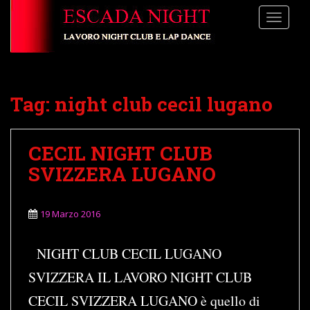
S
TOGGLE
k
i
p
t
o
Tag:
night club cecil lugano
m
a
i
CECIL NIGHT CLUB
n
c
SVIZZERA LUGANO
o
n
t
19 Marzo 2016
e
n
NIGHT CLUB CECIL LUGANO
t
SVIZZERA IL LAVORO NIGHT CLUB
CECIL SVIZZERA LUGANO è quello di