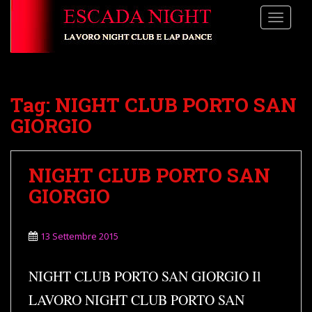
S
TOGGLE
k
i
p
t
o
Tag:
NIGHT CLUB PORTO SAN
m
a
GIORGIO
i
n
c
NIGHT CLUB PORTO SAN
o
GIORGIO
n
t
e
13 Settembre 2015
n
t
NIGHT CLUB PORTO SAN GIORGIO Il
LAVORO NIGHT CLUB PORTO SAN