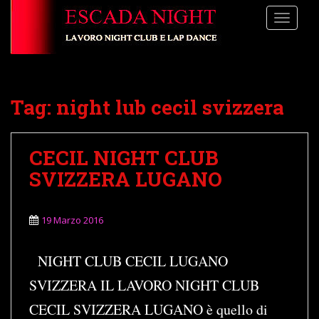
S
TOGGLE
k
i
p
t
o
Tag:
night lub cecil svizzera
m
a
i
CECIL NIGHT CLUB
n
c
SVIZZERA LUGANO
o
n
t
19 Marzo 2016
e
n
NIGHT CLUB CECIL LUGANO
t
SVIZZERA IL LAVORO NIGHT CLUB
CECIL SVIZZERA LUGANO è quello di