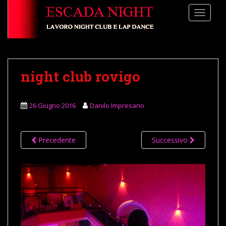
S
TOGGLE
k
i
p
t
o
night club rovigo
m
a
i
26 Giugno 2016
Danilo Impresario
n
c
o
Precedente
Successivo
n
t
e
n
t