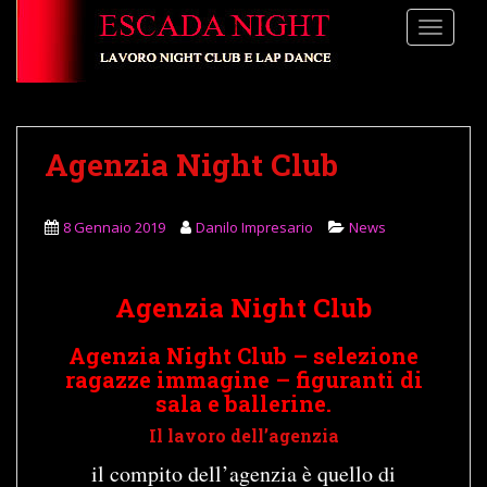
S
TOGGLE
k
i
p
t
o
Agenzia Night Club
m
a
i
8 Gennaio 2019
Danilo Impresario
News
n
c
o
Agenzia Night Club
n
t
Agenzia Night Club – selezione
e
ragazze immagine – figuranti di
n
sala e ballerine.
t
Il lavoro dell’agenzia
il compito dell’agenzia è quello di