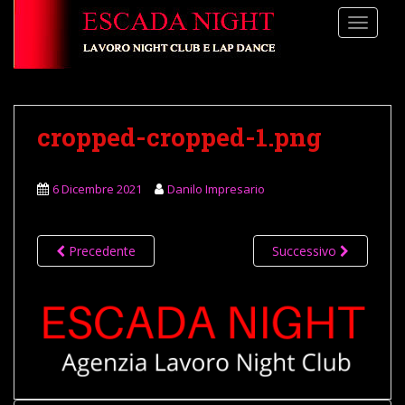
S
TOGGLE
k
i
p
t
o
cropped-cropped-1.png
m
a
i
6 Dicembre 2021
Danilo Impresario
n
c
o
Precedente
Successivo
n
t
e
n
t