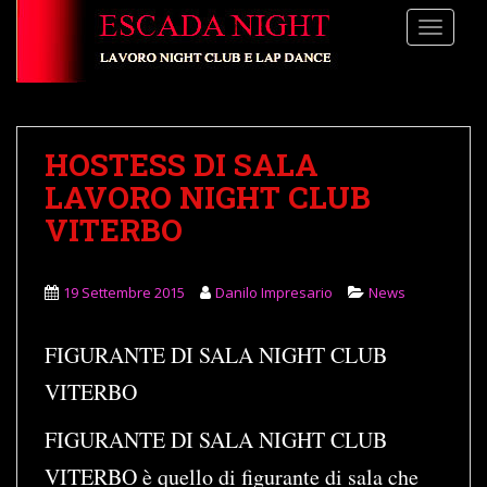
S
TOGGLE
k
i
p
t
o
HOSTESS DI SALA
m
a
LAVORO NIGHT CLUB
i
VITERBO
n
c
o
19 Settembre 2015
Danilo Impresario
News
n
t
FIGURANTE DI SALA NIGHT CLUB
e
n
VITERBO
t
FIGURANTE DI SALA NIGHT CLUB
VITERBO è quello di figurante di sala che