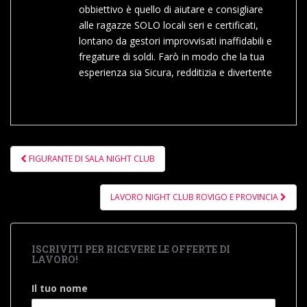
obbiettivo è quello di aiutare e consigliare
alle ragazze SOLO locali seri e certificati,
lontano da gestori improvvisati inaffidabili e
fregature di soldi. Farò in modo che la tua
esperienza sia Sicura, redditizia e divertente
Navigazione
FIGURANTE DI SALA NIGHT CLUB
articoli
LAVORO NIGHT CLUB ROVIGO E PROVINCIA
ISCRIVITI PER RICEVERE LE OFFERTE DI
LAVORO!
Il tuo nome