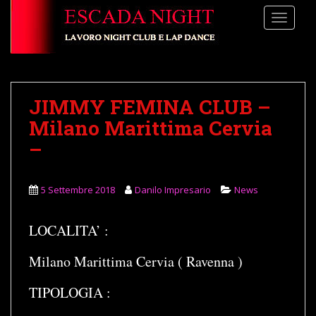
S
TOGGLE
k
i
p
t
o
JIMMY FEMINA CLUB –
m
a
Milano Marittima Cervia
i
–
n
c
o
5 Settembre 2018
Danilo Impresario
News
n
t
LOCALITA’ :
e
n
Milano Marittima Cervia ( Ravenna )
t
TIPOLOGIA :