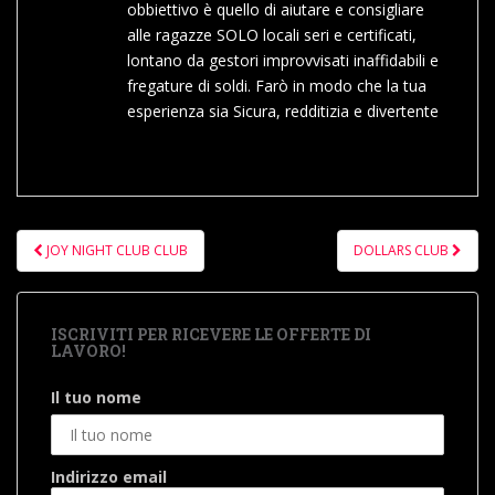
obbiettivo è quello di aiutare e consigliare
alle ragazze SOLO locali seri e certificati,
lontano da gestori improvvisati inaffidabili e
fregature di soldi. Farò in modo che la tua
esperienza sia Sicura, redditizia e divertente
Navigazione
JOY NIGHT CLUB CLUB
DOLLARS CLUB
articoli
ISCRIVITI PER RICEVERE LE OFFERTE DI
LAVORO!
Il tuo nome
Indirizzo email