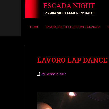
S
k
i
p
t
HOME
LAVORO NIGHT CLUB COME FUNZIONA
o
m
a
i
n
LAVORO LAP DANCE 
c
o
n
29 Gennaio 2017
t
e
n
t