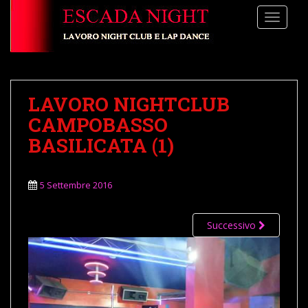
S
TOGGLE
k
i
p
t
o
LAVORO NIGHTCLUB
m
a
CAMPOBASSO
i
BASILICATA (1)
n
c
o
5 Settembre 2016
n
t
Successivo
e
n
t