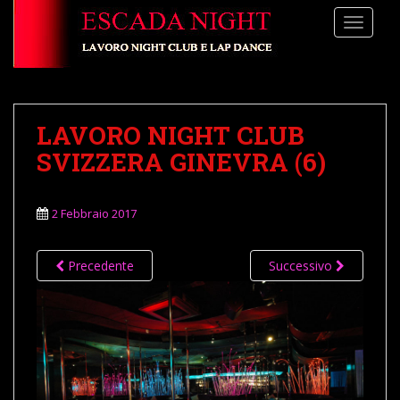
S
TOGGLE
k
i
p
t
o
LAVORO NIGHT CLUB
m
a
SVIZZERA GINEVRA (6)
i
n
2 Febbraio 2017
c
o
n
Precedente
Successivo
t
e
n
t