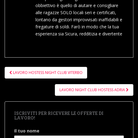
obbiettivo è quello di aiutare e consigliare
alle ragazze SOLO locali seri e certificati,
lontano da gestori improvvisati inaffidabili e
fregature di soldi. Farò in modo che la tua
esperienza sia Sicura, redditizia e divertente
Navigazione
LAVORO HOSTESS NIGHT CLUB VITERBO
articoli
LAVORO NIGHT CLUB HOSTESS ADRIA
ISCRIVITI PER RICEVERE LE OFFERTE DI
LAVORO!
Il tuo nome