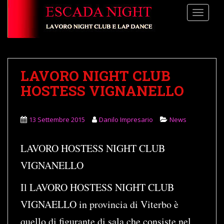
S
TOGGLE
k
i
p
t
o
LAVORO NIGHT CLUB
m
a
HOSTESS VIGNANELLO
i
n
13 Settembre 2015
Danilo Impresario
News
c
o
n
LAVORO HOSTESS NIGHT CLUB
t
VIGNANELLO
e
n
Il LAVORO HOSTESS NIGHT CLUB
t
VIGNAELLO in provincia di Viterbo è
quello di figurante di sala che consiste nel