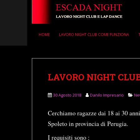
S
k
i
p
t
HOME
LAVORO NIGHT CLUB COME FUNZIONA
o
m
a
i
n
LAVORO NIGHT CLU
c
o
n
30 Agosto 2018
Danilo Impresario
Ne
t
e
n
Cerchiamo ragazze dai 18 ai 30 anni
t
Spoleto in provincia di Perugia.
I requisiti sono :