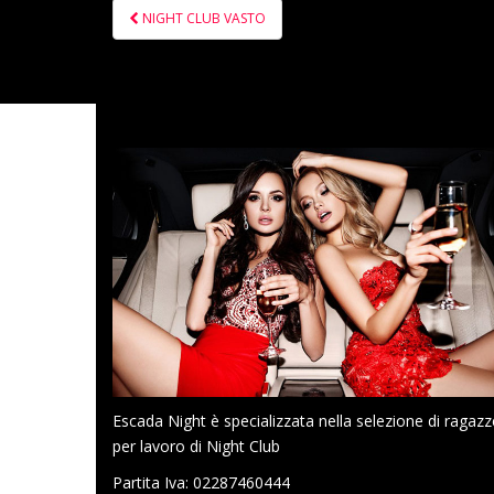
Navigazione
NIGHT CLUB VASTO
articoli
Escada Night è specializzata nella selezione di ragazz
per lavoro di Night Club
Partita Iva: 02287460444