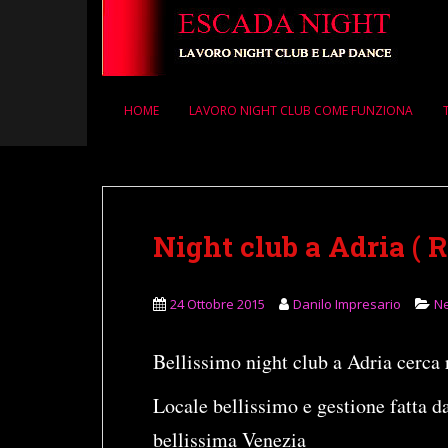
S
k
i
p
t
HOME
LAVORO NIGHT CLUB COME FUNZIONA
o
m
a
i
n
Night club a Adria ( R
c
o
n
24 Ottobre 2015
Danilo Impresario
N
t
e
n
Bellissimo night club a Adria cerca 
t
Locale bellissimo e gestione fatta da
bellissima Venezia