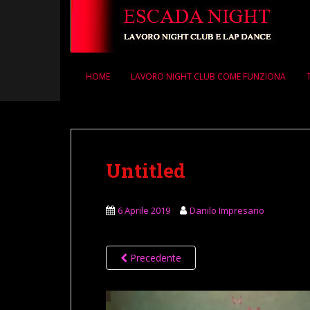
S
k
i
p
t
HOME
LAVORO NIGHT CLUB COME FUNZIONA
o
m
a
i
n
Untitled
c
o
n
6 Aprile 2019
Danilo Impresario
t
e
n
Precedente
t