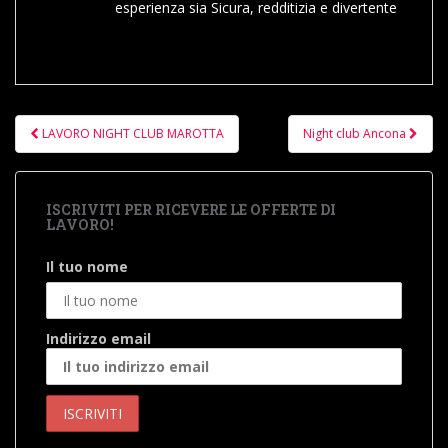
esperienza sia Sicura, redditizia e divertente
Navigazione
LAVORO NIGHT CLUB MAROTTA
Night club Ancona
articoli
ISCRIVITI PER RICEVERE LE OFFERTE DI
LAVORO!
Il tuo nome
Indirizzo email