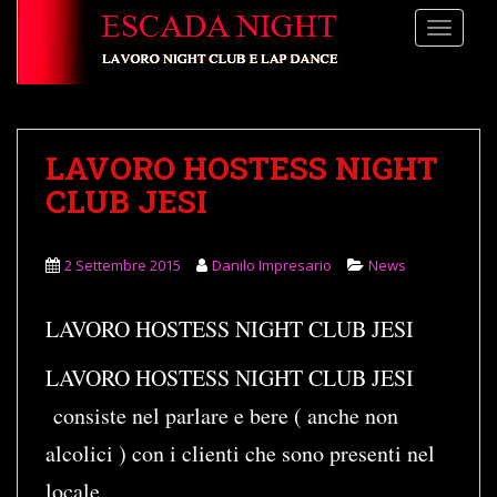
S
TOGGLE
k
i
p
t
o
LAVORO HOSTESS NIGHT
m
a
CLUB JESI
i
n
2 Settembre 2015
Danilo Impresario
News
c
o
n
LAVORO HOSTESS NIGHT CLUB JESI
t
e
LAVORO HOSTESS NIGHT CLUB JESI
n
consiste nel parlare e bere ( anche non
t
alcolici ) con i clienti che sono presenti nel
locale.