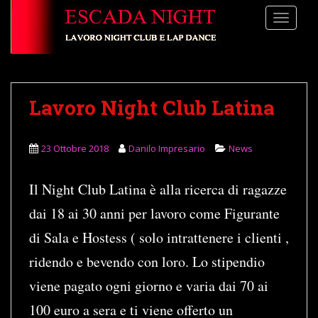
S
TOGGLE
k
i
p
t
o
Lavoro Night Club Latina
m
a
i
23 Ottobre 2018
Danilo Impresario
News
n
c
Il Night Club Latina è alla ricerca di ragazze
o
n
dai 18 ai 30 anni per lavoro come Figurante
t
di Sala e Hostess ( solo intrattenere i clienti ,
e
n
ridendo e bevendo con loro. Lo stipendio
t
viene pagato ogni giorno e varia dai 70 ai
100 euro a sera e ti viene offerto un