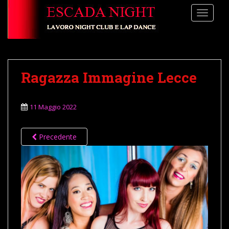
S
TOGGLE
k
i
p
t
o
Ragazza Immagine Lecce
m
a
i
11 Maggio 2022
n
c
o
Precedente
n
t
e
n
t